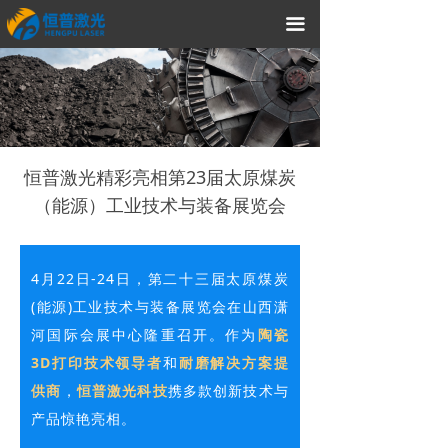
끀
（点击上方视频可立即观看）
恒普激光精彩亮相第23届太原煤炭
（能源）工业技术与装备展览会
4月22日-24日，第二十三届太原煤炭
(能源)工业技术与装备展览会在山西潇
河国际会展中心隆重召开。作为
陶瓷
3D打印技术领导者
和
耐磨解决方案提
供商
，
恒普激光科技
携多款创新技术与
产品惊艳亮相。