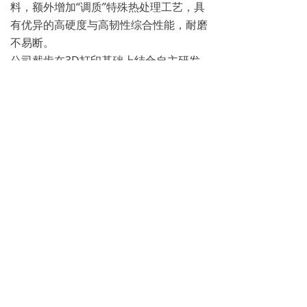
料，额外增加“调质”特殊热处理工艺，具
有优异的高硬度与高韧性综合性能，耐磨
不易断。
公司截齿在3D打印基础上结合自主研发
复合材料，使截齿在使用寿命上较国际一
线品牌有大幅度提升，并在火花控制上在
国际领先，提高使用安全性
公司经过二十余年材料攻关，完美解决金
属齿体不耐磨的弊端，从而使齿体完美匹
配合金均匀磨损，解决了因为齿体磨损过
大，对合金失去保护，使合金提前崩断、
碎裂。
自主合理齿型设计，使其完美匹配各类设
备，达到完美自传，减少偏磨齿体断裂，
提高采掘效率，保护设备受损。
恒普三维仿生结构“3D-B&F”技术，自适
应旋转功能，防止偏磨。公司截齿超长使